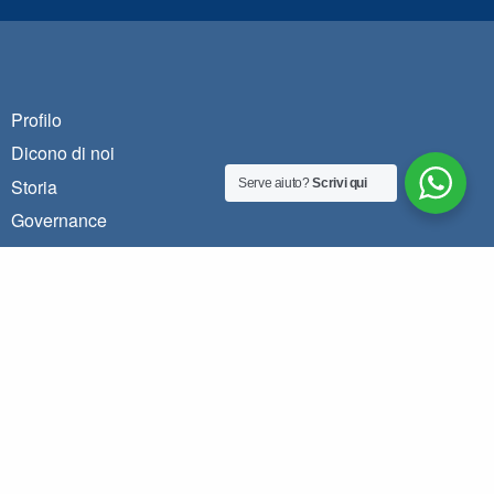
Profilo
Dicono di noi
Storia
Serve aiuto?
Scrivi qui
Governance
Presenza sul territorio
Il gruppo Coopselios
Le nostre persone
Lavora con noi
Welfare
Documenti
Stampa e media relations
Area clienti