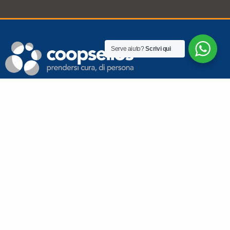
Serve aiuto?
Scrivi qui
© COPYRIGHT 2016-2026 COOPSELIOS
Cooperativa Sociale Coopselios, Società Cooperativa | P. IVA
01164310359 | Sede legale: via A. Gramsci 54/s 42124 Reggio Emilia |
info@coopselios.com
|
coopselios-re-reception@postecert.it
Privacy
|
D.lgs 231/01
|
Whistleblowing
|
Società
trasparente
|
Cookie policy
|
Social Media Policy