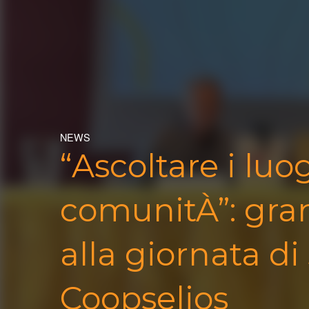
NEWS
“Ascoltare i luo
comunitÀ”: gra
alla giornata d
Coopselios