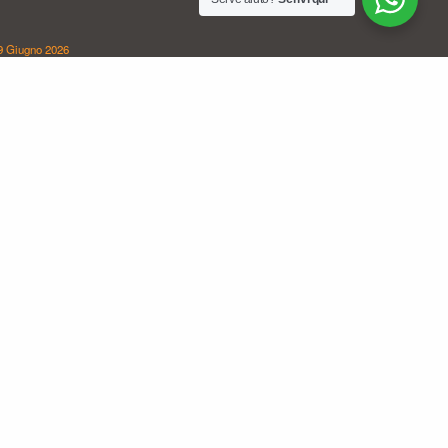
9 Giugno 2026
COOPSELIOS E COOPASSOFA INSIEME:
APPROVATA LA FUSIONE. NASCE A
PIACENZA UN NUOVO HUB PER LA
DISABILITà
ontinua a leggere
Profilo
Dicono di noi
Storia
Governance