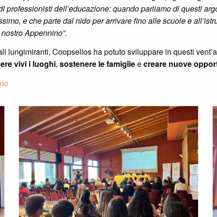
di professionisti dell’educazione: quando parliamo di questi ar
mo, e che parte dal nido per arrivare fino alle scuole e all’istr
el nostro Appennino”.
li lungimiranti, Coopselios ha potuto sviluppare in questi vent
re vivi i luoghi
,
sostenere le famiglie
e
creare nuove opport
ino