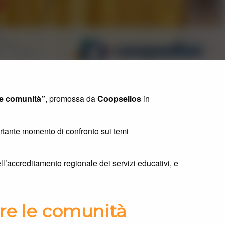
 le comunità”
, promossa da
Coopselios
in
ortante momento di confronto sui temi
ll’accreditamento regionale dei servizi educativi, e
are le comunità