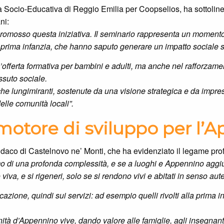
rea Socio-Educativa di Reggio Emilia per Coopselios, ha sottolinea
ni:
romosso questa iniziativa. Il seminario rappresenta un momento
 prima infanzia, che hanno saputo generare un impatto sociale sign
l’offerta formativa per bambini e adulti, ma anche nel rafforzam
ssuto sociale.
e lungimiranti, sostenute da una visione strategica e da impre
elle comunità locali”.
otore di sviluppo per l’
ndaco di Castelnovo ne’ Monti, che ha evidenziato il legame prof
o di una profonda complessità, e se a luoghi e Appennino aggi
a, e si rigeneri, solo se si rendono vivi e abitati in senso aute
azione, quindi sui servizi: ad esempio quelli rivolti alla prima in
nità d’Appennino vive, dando valore alle famiglie, agli insegnan