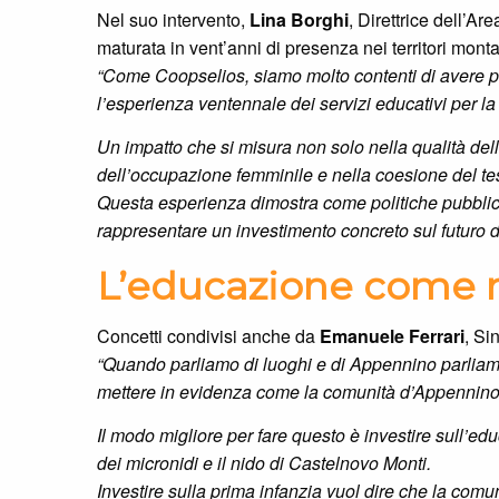
Nel suo intervento,
Lina Borghi
, Direttrice dell’A
maturata in vent’anni di presenza nei territori monta
“Come Coopselios, siamo molto contenti di avere p
l’esperienza ventennale dei servizi educativi per la
Un impatto che si misura non solo nella qualità del
dell’occupazione femminile e nella coesione del te
Questa esperienza dimostra come politiche pubblich
rappresentare un investimento concreto sul futuro d
L’educazione come m
Concetti condivisi anche da
Emanuele Ferrari
, Si
“Quando parliamo di luoghi e di Appennino parliam
mettere in evidenza come la comunità d’Appennino viv
Il modo migliore per fare questo è investire sull’educ
dei micronidi e il nido di Castelnovo Monti.
Investire sulla prima infanzia vuol dire che la comu